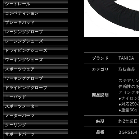
シートレール
コンペティション
ブレーキパッド
レーシンググローブ
レーシングシューズ
ドライビングシューズ
ブランド
TANIDA
ワーキングシューズ
スポーツウェア
カテゴリ
取扱商品
ワーキンググローブ
ステアリ
伸縮性の
ドライビンググローブ
アリング
商品説明
ニーパッド
●ナイロン
●対応250-
スポーツメーター
●重量60g
メーターパーツ
納期
約2営業日
クーリング
品番
BGR5164
サポートパーツ