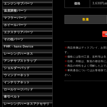
3,630円
エンジンサブパーツ
価格
(
温度調整パーツ
マフラーパーツ
数量
ホイールパーツ
エクステリアパーツ
その他パーツ
FHR - hans Device
※
商品画像はディスプレイ、お部
す。
レーシングハーネス
※
価格には取付工賃、送料等は含
アンチサブストラップ
※
仕様、外観は、製造の都合等に
※
商品の特性をよく理解した上で
ショルダーパッド
※
車両適合についてはお客様側で
ウィンドーネット
さい。
インテリアネット
ロールケージパッド
牽引ベルト
レーシングハーネスアクセサリ