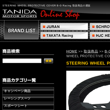
STEERING
WHEEL
STEERING WHEEL PROTECTIVE COVER B-G Racing 取扱商品の通販
PROTECTIVE
COVERB-
G
Racing
取
扱
商
品
の
HOME
>>
取扱商品
>>
B-
通
WHEEL PROTECTIVE C
販
株
STEERING WHEEL P
式
会
社
タ
ニ
ダ
キャンペーン商品
レーシングスーツ
スポーツシート