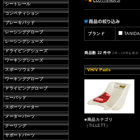
CLOTHING(3)
シートレール
コンペティション
ブレーキパッド
レーシンググローブ
ブランド
TANIDA
レーシングシューズ
ドライビングシューズ
商品数 22 件中
1件～10件を表示
ワーキングシューズ
VH/V Pads
スポーツウェア
ワーキンググローブ
ドライビンググローブ
ニーパッド
スポーツメーター
メーターパーツ
■商品カテゴリ
（TILLETT）
クーリング
サポートパーツ