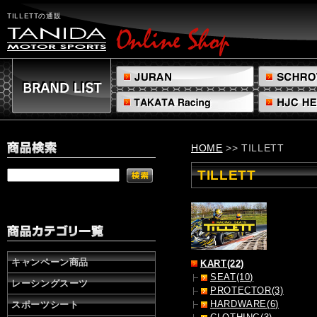
TILLETT
の
TILLETTの通販
通
販
株
式
会
社
タ
ニ
ダ
HOME
>> TILLETT
TILLETT
キャンペーン商品
KART(22)
SEAT(10)
レーシングスーツ
PROTECTOR(3)
HARDWARE(6)
スポーツシート