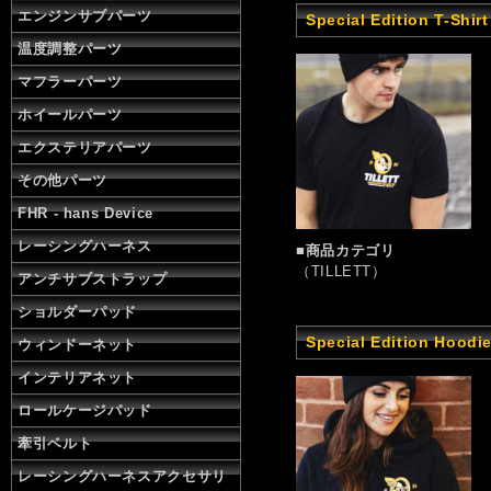
エンジンサブパーツ
Special Edition T-Shirt
温度調整パーツ
マフラーパーツ
ホイールパーツ
エクステリアパーツ
その他パーツ
FHR - hans Device
レーシングハーネス
■商品カテゴリ
（TILLETT）
アンチサブストラップ
ショルダーパッド
Special Edition Hoodie
ウィンドーネット
インテリアネット
ロールケージパッド
牽引ベルト
レーシングハーネスアクセサリ