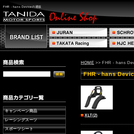
FHR
-
FHR - hans Deviceの通販
hans
Device
の
通
販
株
式
会
社
HOME
>> FHR - hans De
タ
ニ
FHR - hans Devi
ダ
キャンペーン商品
XLT(2)
レーシングスーツ
スポーツシート