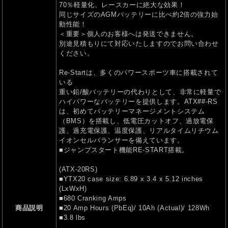
70％軽量化、レースカーに絶大な効果！
同じサイズのAGMバッテリーに比べ約2倍の強力始
動性能！
＜重要＞個人のお客様へは発送できません。
別途見積もりにて対応いたしますのでお問い合わせ
ください。
Re-Startは、多くのパワースポーツ車に搭載されて
いる
重い鉛/酸バッテリーの代わりとして、非常に軽量で
ハイパワーなバッテリーを提供します。ATX##-RS
は、初めてバッテリーマネージメントシステム
（BMS）を搭載し、低電圧カットオフ、過放電保
護、過充電保護、温度保護、リアルタイムリチウム
イオンセルバランサーを備えています。
■ジャンプスタート機能RE-START搭載。
(ATX-20RS)
■YTX20 case size: 6.89 x 3.4 x 5.12 inches
(LxWxH)
■680 Cranking Amps
商品説明
■20 Amp Hours (PbEq)/ 10Ah (Actual)/ 128Wh
■3.8 lbs