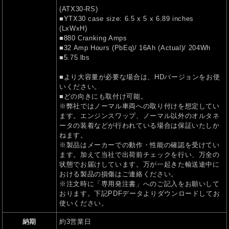
(ATX30-RS)
■YTX30 case size: 6.5 x 5 x 6.89 inches
(LxWxH)
■880 Cranking Amps
■32 Amp Hours (PbEq)/ 16Ah (Actual)/ 204Wh
■5.75 lbs
■より大容量が必要な場合は、HDバージョンをお使
いください。
■どの向きにも取付け可能。
※弊社ではノーマル車両への取り付けを想定してい
ます。エンジンスワップ、ノーマル以外のオルタネ
ータの装着などが行われている場合は保証いたしか
ねます。
※製品はメーカーでの動作・性能の確認を受けてい
ます。加えて当社で出荷前チェックを行い、万全の
状態でお届けしています。万が一起きた輸送途中に
おける製品の損傷はご連絡ください。
※注文時に「専用発注書」へのご記入をお願いして
おります。下記PDFデータよりダウンロードしてお
使いください。
納期
約3営業日