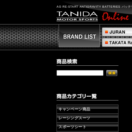
AG
RE-
AG RE-START ANTIGRAVITY BATTERIES バ
STARTANTIGRAVITY
BATTERIES
バ
ッ
テ
リ
ー
の
通
販
株
式
会
社
タ
ニ
ダ
キャンペーン商品
レーシングスーツ
スポーツシート