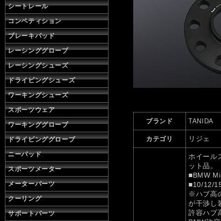
用
シートレール
パ
コンペティション
ー
ツ
ブレーキパッド
リ
レーシンググローブ
ジ
ェ
レーシングシューズ
の
通
ドライビングシューズ
販
ワーキングシューズ
株
式
スポーツウェア
会
ブランド
TANIDA
ワーキンググローブ
社
タ
リジェ
カテゴリ
ドライビンググローブ
ニ
ニーパッド
ダ
ホイール
ット品。
スポーツメーター
■BMW Mi
メーターパーツ
■10/12
※ハブ高
クーリング
が干渉し
許容ハブ
サポートパーツ