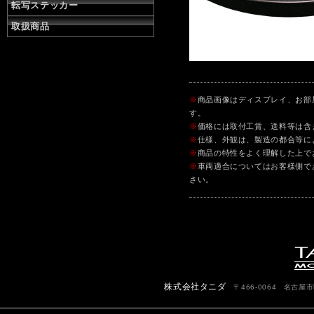
転写ステッカー
取扱商品
※
商品画像はディスプレイ、お部
す。
※
価格には取付工賃、送料等は含
※
仕様、外観は、製造の都合等に
※
商品の特性をよく理解した上で
※
車両適合についてはお客様側で
さい。
株式会社タニダ
〒466-0064 名古屋市昭