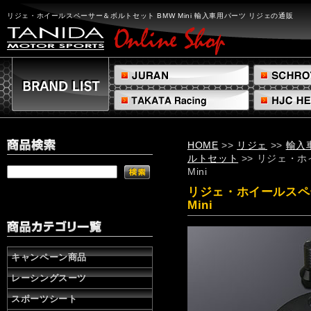
リ
ジ
リジェ・ホイールスペーサー＆ボルトセット BMW Mini 輸入車用パーツ リジェの通販
ェ・
ホ
イ
ー
ル
ス
ペ
ー
サ
HOME
>>
リジェ
>>
輸入
ー
ルトセット
>> リジェ・
＆
Mini
ボ
ル
リジェ・ホイールスペ
ト
Mini
セ
ッ
ト
BMW
キャンペーン商品
Mini
レーシングスーツ
輸
入
スポーツシート
車