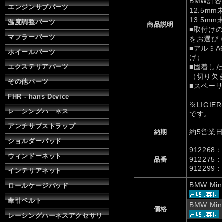
BMW許容
エンジンサブパーツ
12.5m
13.5m
温度調整パーツ
商品説明
■取付け
マフラーパーツ
をお選び
■アルミA
ホイールパーツ
げ）
エクステリアパーツ
■固着し
（切り欠
その他パーツ
■スペー
FHR - hans Device
※LIGI
レーシングハーネス
です。
アンチサブストラップ
約5営業
納期
ショルダーパッド
91226
ウィンドーネット
91227
品番
91229
インテリアネット
BMW Min
ロールケージパッド
牽引ベルト
BMW Min
価格
レーシングハーネスアクセサリ