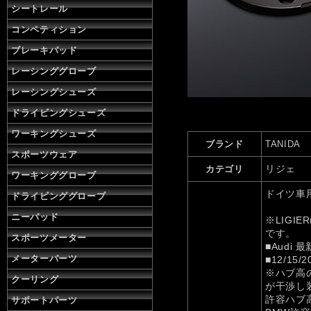
ェ
シートレール
の
コンペティション
通
販
ブレーキパッド
株
レーシンググローブ
式
会
レーシングシューズ
社
タ
ドライビングシューズ
ニ
ワーキングシューズ
ダ
ブランド
TANIDA
スポーツウェア
リジェ
カテゴリ
ワーキンググローブ
ドイツ車
ドライビンググローブ
ニーパッド
※LIGI
です。
スポーツメーター
■Audi 最
メーターパーツ
■12/1
※ハブ高
クーリング
が干渉し
許容ハブ
サポートパーツ