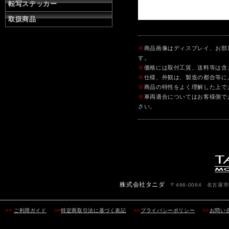
転写ステッカー
取扱商品
※
商品画像はディスプレイ、お部
す。
※
価格には取付工賃、送料等は含
※
仕様、外観は、製造の都合等に
※
商品の特性をよく理解した上で
※
車両適合についてはお客様側で
さい。
株式会社タニダ
〒466-0064 名古屋市昭
>>
ご利用ガイド
>>
特定商取引法に基づく表記
>>
プライバシーポリシー
>>
お問い