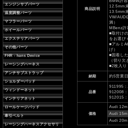
BMW許容
エンジンサブパーツ
12.5m
商品説明
13.5m
温度調整パーツ
VW/AUD
マフラーパーツ
満）
MBenz許
ホイールパーツ
■取付け
エクステリアパーツ
をお選び
■アルミA
その他パーツ
げ）
■固着し
FHR - hans Device
（切り欠
レーシングハーネス
■2枚入り
アンチサブストラップ
約5営業
納期
ショルダーパッド
911995
ウィンドーネット
91200
品番
91201
インテリアネット
Audi 12
ロールケージパッド
Audi 15
価格
牽引ベルト
Audi 20
レーシングハーネスアクセサリ