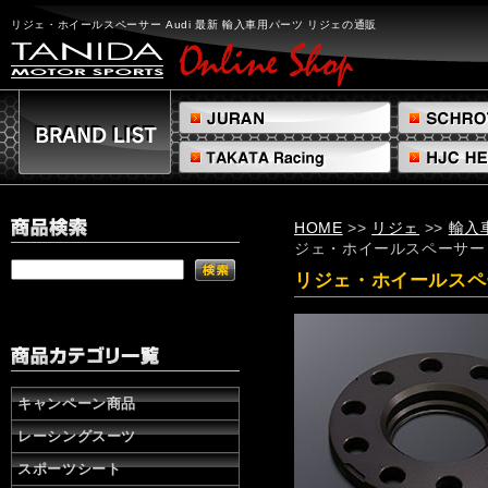
リ
ジ
リジェ・ホイールスペーサー Audi 最新 輸入車用パーツ リジェの通販
ェ・
ホ
イ
ー
ル
ス
ペ
ー
サ
HOME
>>
リジェ
>>
輸入
ー
ジェ・ホイールスペーサー A
Audi
最
リジェ・ホイールスペー
新
輸
入
車
用
パ
キャンペーン商品
ー
レーシングスーツ
ツ
リ
スポーツシート
ジ