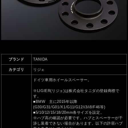
ブランド
TANIDA
カテゴリ
リジェ
ドイツ車用ホイールスペーサー。
※LIGIER(リジェ)は株式会社タニダの登録商標で
す。
■BMW 主に2015年以降
(G30/G31/G01/X1/G11/G12/i3/i8/F46等)
■5/10/12/15/18/20mm各サイズを設定。
※ハブ高の確認が必要です。ハブとスペーサーが干
渉し装着できない場合があります。以下の許容ハブ