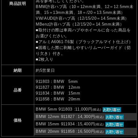
高を参考にしてください。
商品説明
BMW許容ハブ高（10＝12mm未満、12＝12.5mm未
満、15＝13mm未満、18＝/20＝13.5mm未満）
VW/AUDI許容ハブ高（12/15/20＝14.5mm未満）
MBenz許容ハブ高（12/15/20＝14.5mm未満）
■取付けの際は車両ハブやホイールに合った商品を
お選びください。
■アルミA6061-T6製（ブラックアルマイト仕上げ）
■固着した際に剥離しやすいリムーバーガイド（切
り欠き）付き。
■2枚入り
納期
約5営業日
911803：BMW 5mm
911827：BMW 12mm
品番
911834：BMW 15mm
911858：BMW 20mm
BMW 5mm 911803
:11,000円
(税込)
BMW 12mm 911827
:14,300円
(税込)
価格
BMW 15mm 911934
:15,400円
(税込)
BMW 20mm 911858
:16,500円
(税込)