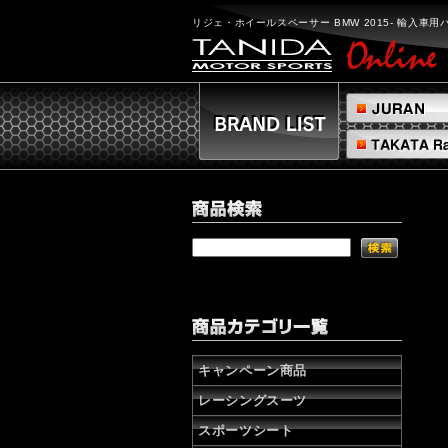
リ
ジ
リジェ・ホイールスペーサー BMW 2015- 輸入車用
ェ・
ホ
イ
ー
ル
ス
ペ
ー
サ
ー
BMW
2015-
輸
入
車
用
パ
ー
キャンペーン商品
ツ
レーシングスーツ
リ
ジ
スポーツシート
ェ