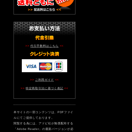
>>
代引手数料はこちら
<<
>>
ご利用ガイド
<<
>>
特定商取引法に基づく表記
<<
本サイトの一部コンテンツは、PDFファイ
ルにてご提供しております。
閲覧する為には、アドビ社が無償配布する
「Adobe Reader」の最新バージョンが必