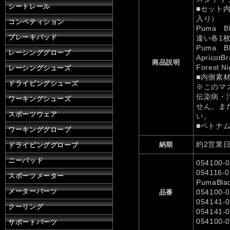
シートレール
■セット内容：
入り）
コンペティション
Puma Bl
ブレーキパッド
違い各1枚
Puma Bl
レーシンググローブ
Apricot
商品説明
Forest 
レーシングシューズ
■内側素
ドライビングシューズ
※このマ
伝染病・
ワーキングシューズ
せん。ま
スポーツウェア
い。
■ベトナ
ワーキンググローブ
約2営業
納期
ドライビンググローブ
ニーパッド
054100-0
054116-
スポーツメーター
PumaBlac
メーターパーツ
054100-0
品番
054141-0
クーリング
054141-0
054100-0
サポートパーツ