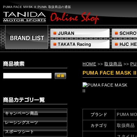
PUMA
FACE
PUMA FACE MASK II PUMA 取扱商品の通販
MASK
IIPUMA
取
扱
商
品
の
通
販
HOME
>>
取扱商品
>>
PU
株
式
PUMA FACE MASK II
会
社
タ
ニ
ダ
キャンペーン商品
ブランド
PUMA M
レーシングスーツ
取扱商品
カテゴリ
スポーツシート
スタイリ