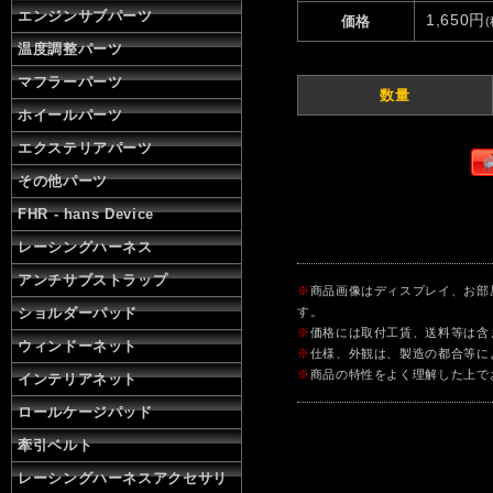
エンジンサブパーツ
1,650円
価格
温度調整パーツ
マフラーパーツ
数量
ホイールパーツ
エクステリアパーツ
その他パーツ
FHR - hans Device
レーシングハーネス
アンチサブストラップ
※
商品画像はディスプレイ、お部
ショルダーパッド
す。
※
価格には取付工賃、送料等は含
ウィンドーネット
※
仕様、外観は、製造の都合等に
※
商品の特性をよく理解した上で
インテリアネット
ロールケージパッド
牽引ベルト
レーシングハーネスアクセサリ