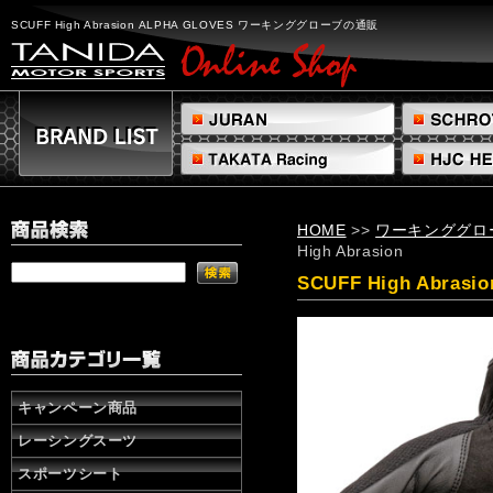
SCUFF
High
SCUFF High Abrasion ALPHA GLOVES ワーキンググローブの通販
AbrasionALPHA
GLOVES
ワ
ー
キ
ン
グ
グ
ロ
HOME
>>
ワーキンググロ
ー
High Abrasion
ブ
の
SCUFF High Abrasio
通
販
株
式
会
社
キャンペーン商品
タ
レーシングスーツ
ニ
ダ
スポーツシート