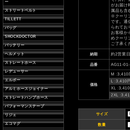
ー
がお届け
ストリートベルト
属品も含
※クーリ
TILLETT
です。通
られてお
バッグ
お客様か
SHOCKDOCTOR
めクーリ
ご了承く
バッテリー
ヘルメット
約2営業
納期
ストレートホース
AG11-01-
品番
レデューサー
M
:3,41
エルボー
L
:3,410
価格
XL
:3,41
アルミホースジョイナー
2XL
:3,4
ストレートハンプホース
パフォーマンステープ
サイズ
リジェ
エコマグ
数量