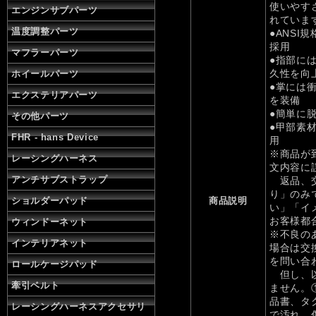
使いやす
エンジンサブパーツ
れていま
温度調整パーツ
●ANS
採用
マフラーパーツ
●指部に
久性を向
ホイールパーツ
●掌には
エクステリアパーツ
を装備
●簡単に
その他パーツ
●甲部素
FHR - hans Device
用
※商品が
レーシングハーネス
文内容に
アンチサブストラップ
返品、交
り」のみ
ショルダーパッド
商品説明
い」「イ
お客様都
ウィンドーネット
※不良の
インテリアネット
場合は交
を問い合
ロールケージパッド
但し、以
牽引ベルト
ません。
品書、タ
レーシングハーネスアクセサリ
で汚れ、