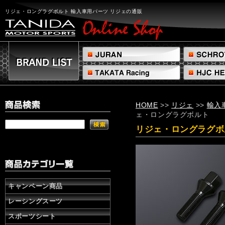
リ
ジ
リジェ・ロングラグボルト 輸入車用パーツ リジェの通販
ェ・
ロ
ン
グ
ラ
グ
ボ
ル
ト
HOME
>>
リジェ
>>
輸入
輸
ェ・ロングラグボルト
入
車
リジェ・ロングラグボ
用
パ
ー
ツ
リ
ジ
キャンペーン商品
ェ
レーシングスーツ
の
通
スポーツシート
販