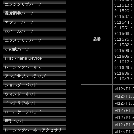
エンジンサブパーツ
911513：
911520：
温度調整パーツ
911537：
911544：
マフラーパーツ
911551：
ホイールパーツ
911568：
911575：
品番
エクステリアパーツ
911582：
その他パーツ
911599：
911605：
FHR - hans Device
911612：
レーシングハーネス
911629：
911636：
アンチサブストラップ
911643：
ショルダーパッド
M12xP1.
ウィンドーネット
M12xP1.
インテリアネット
M12xP1.
M12xP1.
ロールケージパッド
M12xP1.
牽引ベルト
M12xP1.
レーシングハーネスアクセサリ
M14xP1.