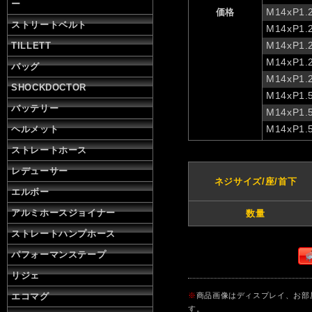
ー
M14xP1.
価格
ストリートベルト
M14xP1.
M14xP1.
TILLETT
M14xP1.
バッグ
M14xP1.
SHOCKDOCTOR
M14xP1.
バッテリー
M14xP1.
M14xP1.
ヘルメット
ストレートホース
レデューサー
ネジサイズ/座/首下
エルボー
アルミホースジョイナー
数量
ストレートハンプホース
パフォーマンステープ
リジェ
エコマグ
※
商品画像はディスプレイ、お部
す。