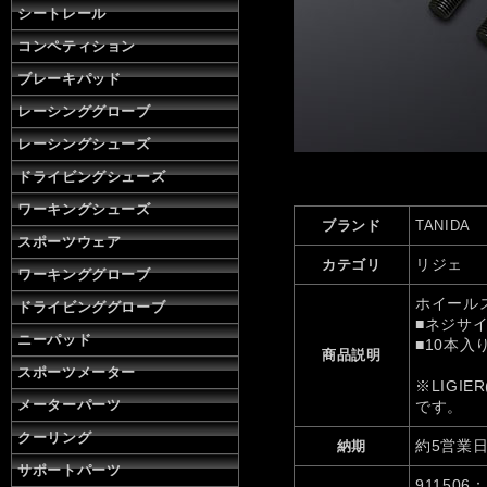
株
シートレール
式
コンペティション
会
社
ブレーキパッド
タ
レーシンググローブ
ニ
ダ
レーシングシューズ
ドライビングシューズ
ワーキングシューズ
ブランド
TANIDA
スポーツウェア
リジェ
カテゴリ
ワーキンググローブ
ホイール
ドライビンググローブ
■ネジサ
ニーパッド
■10本入
商品説明
スポーツメーター
※LIGI
メーターパーツ
です。
クーリング
約5営業
納期
サポートパーツ
911506：