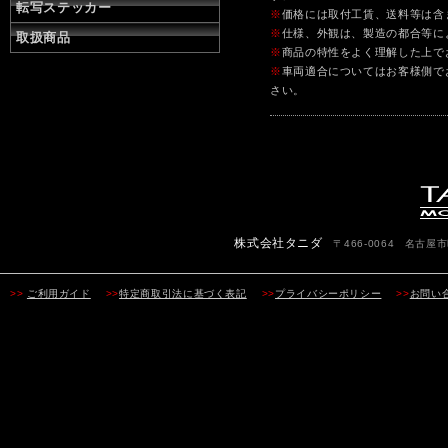
転写ステッカー
※
価格には取付工賃、送料等は含
※
仕様、外観は、製造の都合等に
取扱商品
※
商品の特性をよく理解した上で
※
車両適合についてはお客様側で
さい。
株式会社タニダ
〒466-0064 名古屋市昭
>>
ご利用ガイド
>>
特定商取引法に基づく表記
>>
プライバシーポリシー
>>
お問い