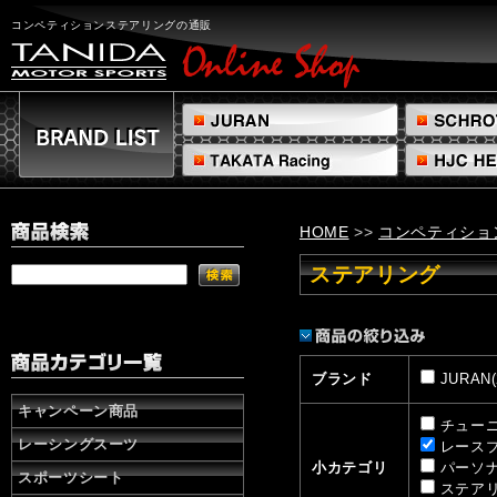
コ
ン
コンペティションステアリングの通販
ペ
テ
ィ
シ
ョ
ン
ス
テ
ア
HOME
>>
コンペティショ
リ
ン
ステアリング
グ
の
通
販
株
ブランド
JURAN(
式
会
キャンペーン商品
社
チューニ
レーシングスーツ
タ
レースプ
ニ
小カテゴリ
パーソナ
スポーツシート
ダ
ステアリ