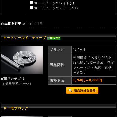
サーモブロックワイド(1)
サーモブロックチューブ(1)
商品数 5 件中
1件～5件を表示
ヒートシールド チューブ
ブランド
JURAN
三層構造でありながら耐
熱温度343℃を達成。ワイ
商品説明
ヤハーネス・配管への熱
を遮断。
■商品カテゴリ
価格
1,760円～8,800円
(税込)
（温度調整パーツ）
サーモブロック