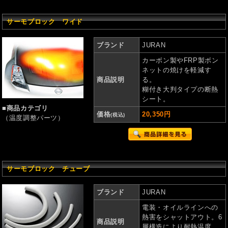
サーモブロック ワイド
ブランド
JURAN
カーボン製やFRP製ボン
ネットの焼けを軽減す
商品説明
る。
糊付き大判タイプの断熱
シート。
■商品カテゴリ
価格
20,350円
(税込)
（温度調整パーツ）
サーモブロック チューブ
ブランド
JURAN
電装・オイルラインへの
熱害をシャットアウト。6
商品説明
層構造により耐熱温度