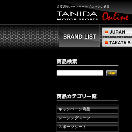
温
度
温度調整パーツサーモブロックの通販
調
整
パ
ー
ツ
サ
ー
モ
ブ
ロ
ッ
ク
の
通
販
株
式
会
キャンペーン商品
社
レーシングスーツ
タ
ニ
スポーツシート
ダ